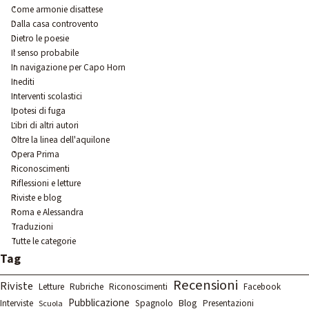
Come armonie disattese
Dalla casa controvento
Dietro le poesie
Il senso probabile
In navigazione per Capo Horn
Inediti
Interventi scolastici
Ipotesi di fuga
Libri di altri autori
Oltre la linea dell'aquilone
Opera Prima
Riconoscimenti
Riflessioni e letture
Riviste e blog
Roma e Alessandra
Traduzioni
Tutte le categorie
Salta blocco Tag
Tag
Recensioni
Riviste
Letture
Rubriche
Riconoscimenti
Facebook
Pubblicazione
Spagnolo
Blog
Interviste
Presentazioni
Scuola