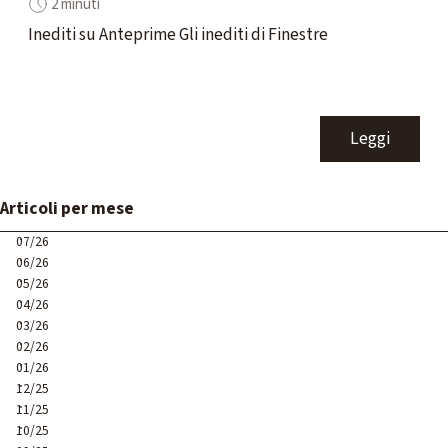
2 minuti
Inediti su Anteprime Gli inediti di Finestre
Leggi
Salta blocco Articoli per mese
Articoli per mese
07/26
06/26
05/26
04/26
03/26
02/26
01/26
12/25
11/25
10/25