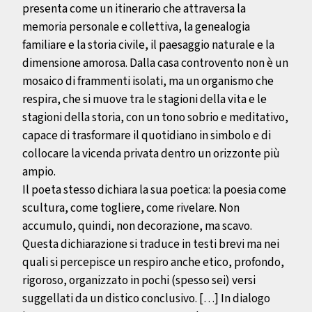
presenta
come un itinerario che attraversa la
memoria personale e col
lettiva, la genealogia
familiare e la storia civile, il paesaggio
naturale e la
dimensione amorosa. Dalla casa controvento non
è un
mosaico di frammenti isolati, ma un organismo che
respi
ra, che si muove tra le stagioni della vita e le
stagioni della sto
ria, con un tono sobrio e meditativo,
capace di trasformare il
quotidiano in simbolo e di
collocare la vicenda privata dentro
un orizzonte più
ampio.
Il poeta stesso dichiara la sua poetica: la poesia come
scultu
ra, come togliere, come rivelare. Non
accumulo, quindi, non
decorazione, ma scavo.
Questa dichiarazione si traduce in testi
brevi ma nei
quali si percepisce un respiro anche etico, pro
fondo,
rigoroso, organizzato in pochi (spesso sei) versi
suggel
lati da un distico conclusivo. […] In dialogo