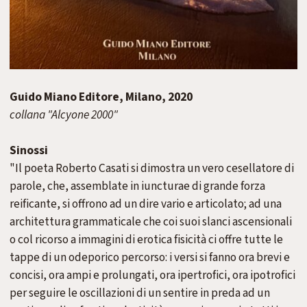
Guido Miano Editore, Milano, 2020
collana "Alcyone 2000"
Sinossi
"Il poeta Roberto Casati si dimostra un vero cesellatore di
parole, che, assemblate in iuncturae di grande forza
reificante, si offrono ad un dire vario e articolato; ad una
architettura grammaticale che coi suoi slanci ascensionali
o col ricorso a immagini di erotica fisicità ci offre tutte le
tappe di un odeporico percorso: i versi si fanno ora brevi e
concisi, ora ampi e prolungati, ora ipertrofici, ora ipotrofici
per seguire le oscillazioni di un sentire in preda ad un