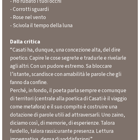
- Ho rubato i tuoi occhi
- Corrotti sguardi
- Rose nel vento
- Scivola il tempo della luna
Dalla critica
“Casati ha, dunque, una concezione alta, del dire
poetico. Capire le cose segrete e tradurle e rivelarle
agli altri. Con un pudore estremo. Sa bloccare
l’istante, scandisce con amabilità le parole che gli
fanno da confine.
Perché, in fondo, il poeta parla sempre e comunque
di territori (centrale alla poetica di Casati è il viaggio
come metafora) e il suo compito è costruire una
dotazione di parole utili ad attraversarli. Uno zaino,
diciamo così, di memorie, di esperienze. Talora
fardello, talora rassicurante presenza. Lettura
impegnativa, densa di soddisfazioni.
”