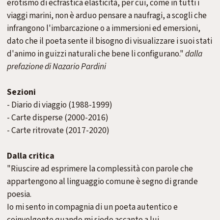
erotismo di ecfrastica elasticità, per cui, come in tutti i
viaggi marini, non è arduo pensare a naufragi, a scogli che
infrangono l'imbarcazione o a immersioni ed emersioni,
dato che il poeta sente il bisogno di visualizzare i suoi stati
d'animo in guizzi naturali che bene li configurano."
dalla
prefazione di Nazario Pardini
Sezioni
- Diario di viaggio (1988-1999)
- Carte disperse (2000-2016)
- Carte ritrovate (2017-2020)
Dalla critica
"Riuscire ad esprimere la complessità con parole che
appartengono al linguaggio comune è segno di grande
poesia.
Io mi sento in compagnia di un poeta autentico e
coinvolgente quando mi siedo accanto a lui