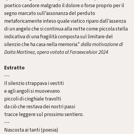
poetico candore malgrado il
dolore o forse proprio per il
segno marcato
sull’assonanza del perduto
metaforicamente
inteso quale viatico riparo dall’assenza
di un
angelo che si continua alla notte come
piccola stella
indicativa di una fragilità
composta sul limitare del
silenzio che ha casa nella memoria."
dalla motivazione di
Daita Martinez, opera votata al Faraexcelsior 2024
Estratto
---
Il silenzio strappava i vestiti
e agli angoli si muovevano
piccoli di cinghiale travolti
da ciò che restava dei nostri passi
tracce leggere sul prossimo sentiero.
---
Nascosta ai tanti (poesia)