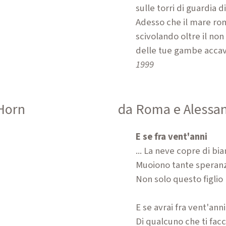
sulle torri di guardia d
Adesso che il mare ro
scivolando oltre il non
delle tue gambe accava
1999
 Horn
da Roma e Alessa
E se fra vent'anni
...
La neve copre di bi
Muoiono tante speran
Non solo questo figlio
E se avrai fra vent'ann
Di qualcuno che ti fac