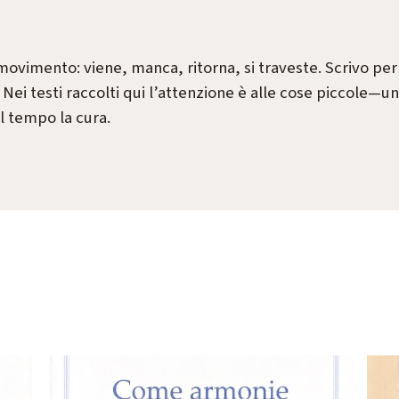
vimento: viene, manca, ritorna, si traveste. Scrivo per 
co. Nei testi raccolti qui l’attenzione è alle cose piccol
il tempo la cura.
Oltre la linea
dell’aquilone (2024)
Sguardi al cielo basso delle
relazioni quotidiane.
Vai alla scheda