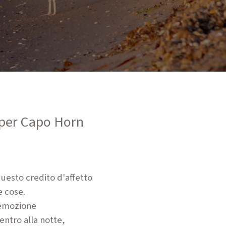
 per Capo Horn
 questo credito d'affetto
e cose.
 emozione
entro alla notte,