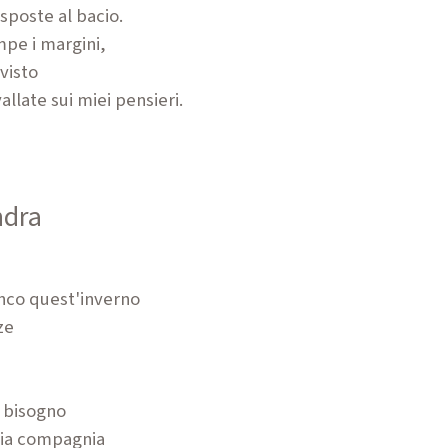
isposte al bacio.
mpe i margini,
 visto
llate sui miei pensieri.
ndra
anco quest'inverno
ze
i bisogno
cia compagnia