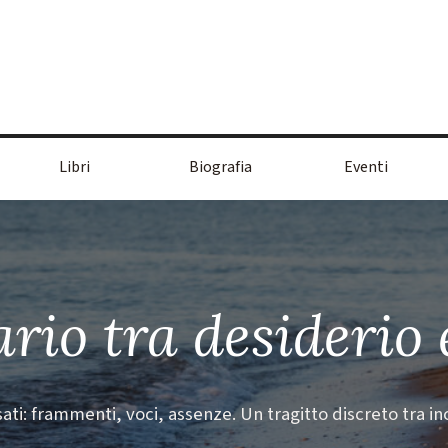
Salta menù
Libri
Biografia
Eventi
▼
▼
ario tra desiderio 
ti: frammenti, voci, assenze. Un tragitto discreto tra i