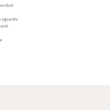
perduti
o sguardo
vanti
a