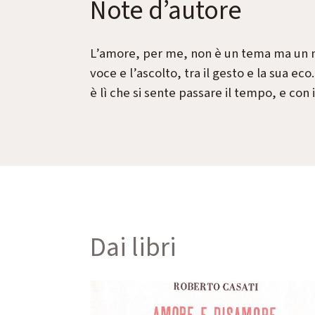
Note d’autore
L’amore, per me, non è un tema ma un mo
voce e l’ascolto, tra il gesto e la sua e
è lì che si sente passare il tempo, e con 
Come armonie disattese
(1984)
(2024)
le prime
ica
Tessiture sottili tra desiderio e
misura del reale.
a
Approfondisci
Dai libri