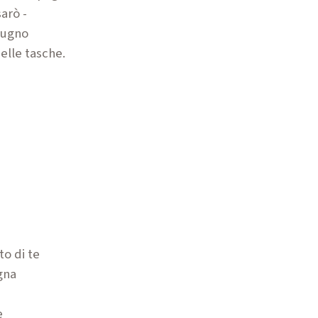
arò -
pugno
elle tasche.
o di te
gna
e