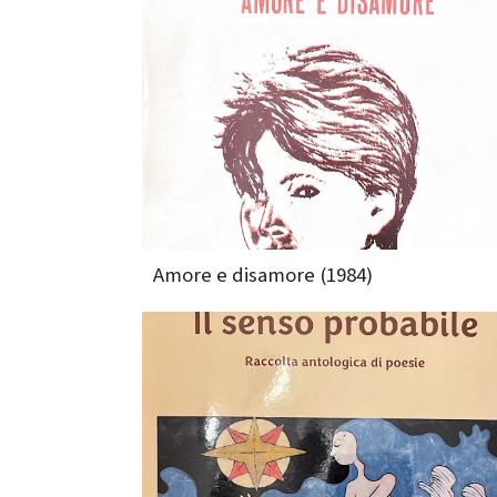
Dalla casa controvento
(2025)
(2026)
re come
Un itinerario attraverso la
memoria personale e
collettiva.
Vai alla scheda
Amore e disamore (1984)