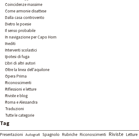
Coincidenze massime
Come armonie disattese
Dalla casa controvento
Dietro le poesie
Il senso probabile
In navigazione per Capo Horn
Inediti
Interventi scolastici
Ipotesi di fuga
Libri di altri autori
Oltre la linea dell'aquilone
Opera Prima
Riconoscimenti
Riflessioni e letture
Riviste e blog
Roma e Alessandra
Traduzioni
Tutte le categorie
Salta blocco Tag
Tag
Riviste
Spagnolo
Rubriche
Letture
Presentazioni
Riconoscimenti
Autografi