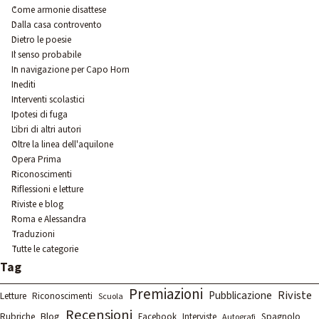
Come armonie disattese
Dalla casa controvento
Dietro le poesie
Il senso probabile
In navigazione per Capo Horn
Inediti
Interventi scolastici
Ipotesi di fuga
Libri di altri autori
Oltre la linea dell'aquilone
Opera Prima
Riconoscimenti
Riflessioni e letture
Riviste e blog
Roma e Alessandra
Traduzioni
Tutte le categorie
Salta blocco Tag
Tag
Premiazioni
Riviste
Pubblicazione
Letture
Riconoscimenti
Scuola
Recensioni
Rubriche
Blog
Spagnolo
Facebook
Interviste
Autografi