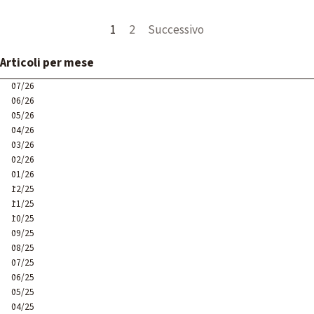
Pagina corrente:
1
Vai a pagina:
2
Successivo
Salta blocco Articoli per mese
Articoli per mese
07/26
06/26
05/26
04/26
03/26
02/26
01/26
12/25
11/25
10/25
09/25
08/25
07/25
06/25
05/25
04/25