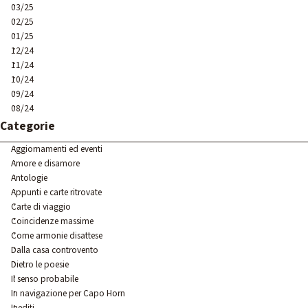
03/25
02/25
01/25
12/24
11/24
10/24
09/24
08/24
Salta blocco Categorie
Categorie
Aggiornamenti ed eventi
Amore e disamore
Antologie
Appunti e carte ritrovate
Carte di viaggio
Coincidenze massime
Come armonie disattese
Dalla casa controvento
Dietro le poesie
Il senso probabile
In navigazione per Capo Horn
Inediti