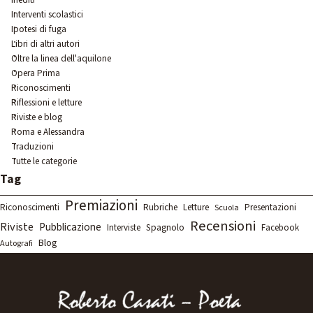
Interventi scolastici
Ipotesi di fuga
Libri di altri autori
Oltre la linea dell'aquilone
Opera Prima
Riconoscimenti
Riflessioni e letture
Riviste e blog
Roma e Alessandra
Traduzioni
Tutte le categorie
Salta blocco Tag
Tag
Premiazioni
Rubriche
Letture
Riconoscimenti
Presentazioni
Scuola
Recensioni
Riviste
Pubblicazione
Spagnolo
Interviste
Facebook
Blog
Autografi