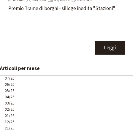
Premio Trame di borghi - silloge inedita "Stazioni"
Leggi
Salta blocco Articoli per mese
Articoli per mese
07/26
06/26
05/26
04/26
03/26
02/26
01/26
12/25
11/25