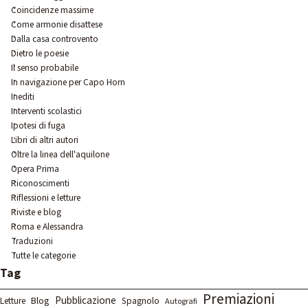
Coincidenze massime
Come armonie disattese
Dalla casa controvento
Dietro le poesie
Il senso probabile
In navigazione per Capo Horn
Inediti
Interventi scolastici
Ipotesi di fuga
Libri di altri autori
Oltre la linea dell'aquilone
Opera Prima
Riconoscimenti
Riflessioni e letture
Riviste e blog
Roma e Alessandra
Traduzioni
Tutte le categorie
Salta blocco Tag
Tag
Premiazioni
Pubblicazione
Letture
Blog
Spagnolo
Autografi