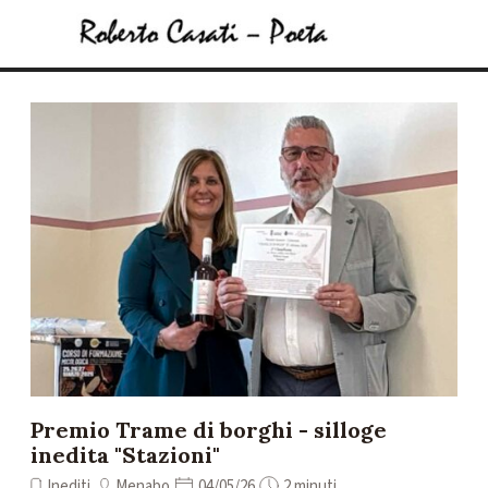
Vai ai contenuti
Salta menù
Premio Trame di borghi - silloge
inedita "Stazioni"
Inediti
Menabo
04/05/26
2 minuti