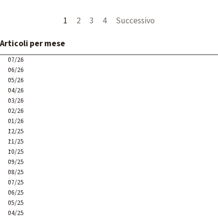
Pagina corrente:
1
Vai a pagina:
2
Vai a pagina:
3
Vai a pagina:
4
Successivo
Salta blocco Articoli per mese
Articoli per mese
07/26
06/26
05/26
04/26
03/26
02/26
01/26
12/25
11/25
10/25
09/25
08/25
07/25
06/25
05/25
04/25