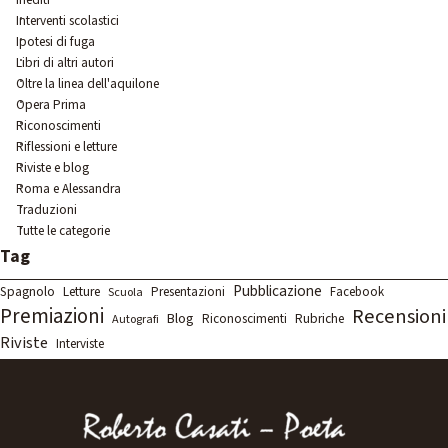
Interventi scolastici
Ipotesi di fuga
Libri di altri autori
Oltre la linea dell'aquilone
Opera Prima
Riconoscimenti
Riflessioni e letture
Riviste e blog
Roma e Alessandra
Traduzioni
Tutte le categorie
Salta blocco Tag
Tag
Pubblicazione
Spagnolo
Letture
Presentazioni
Facebook
Scuola
Premiazioni
Recensioni
Blog
Rubriche
Riconoscimenti
Autografi
Riviste
Interviste