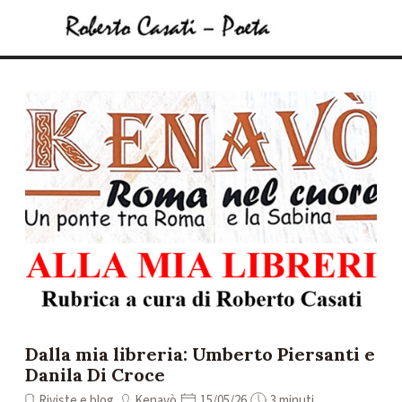
Vai ai contenuti
Salta menù
Dalla mia libreria: Umberto Piersanti e
Danila Di Croce
Riviste e blog
Kenavò
15/05/26
3 minuti