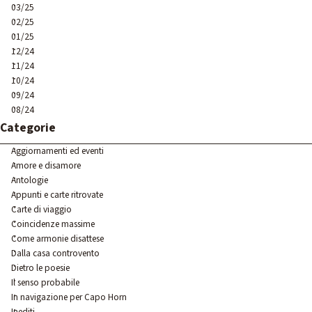
03/25
02/25
01/25
12/24
11/24
10/24
09/24
08/24
Salta blocco Categorie
Categorie
Aggiornamenti ed eventi
Amore e disamore
Antologie
Appunti e carte ritrovate
Carte di viaggio
Coincidenze massime
Come armonie disattese
Dalla casa controvento
Dietro le poesie
Il senso probabile
In navigazione per Capo Horn
Inediti