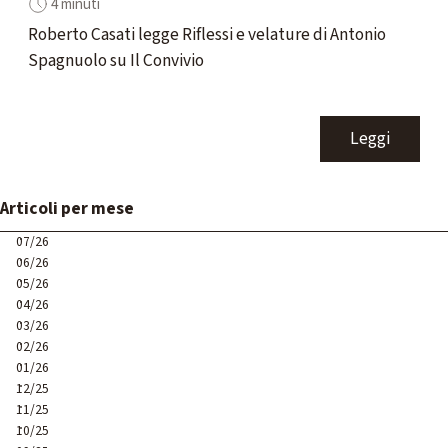
4 minuti
Roberto Casati legge Riflessi e velature di Antonio
Spagnuolo su Il Convivio
Leggi
Salta blocco Articoli per mese
Articoli per mese
07/26
06/26
05/26
04/26
03/26
02/26
01/26
12/25
11/25
10/25