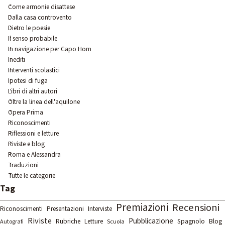
Come armonie disattese
Dalla casa controvento
Dietro le poesie
Il senso probabile
In navigazione per Capo Horn
Inediti
Interventi scolastici
Ipotesi di fuga
Libri di altri autori
Oltre la linea dell'aquilone
Opera Prima
Riconoscimenti
Riflessioni e letture
Riviste e blog
Roma e Alessandra
Traduzioni
Tutte le categorie
Salta blocco Tag
Tag
Premiazioni
Recensioni
Riconoscimenti
Presentazioni
Interviste
Riviste
Pubblicazione
Rubriche
Letture
Spagnolo
Blog
Autografi
Scuola