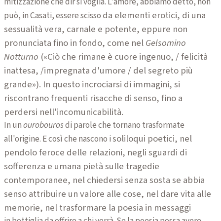
mitizzazione che dir si voglia. L'amore, abbiamo detto, non
da elementi erotici, di una
può, in Casati, essere scisso
sessualità vera, carnale e potente, eppure non
pronunciata
fino in fondo, come nel
Gelsomino
Notturno
(«Ciò che rimane è cuore ingenuo, / felicità
inattesa, /impregnata d'umore / del segreto più
grande»). In questo incrociarsi di im
magini, si
riscontrano frequenti risacche di senso, fino a
perdersi nell'incomunicabilità.
In un
ourobouros
di parole che tornano trasformate
soliloqui poetici, nel
all'origine. E così che nascono i
pendolo feroce delle relazioni, negli sguardi di
sofferenza e umana
pietà sulle tragedie
contemporanee, nel chiedersi senza sosta se abbia
senso attribuire
un valore alle cose, nel dare vita alle
memorie, nel trasformare la poesia in messaggi
in bottiglia da offrire a chi verrà. Se la poesia possa avere,