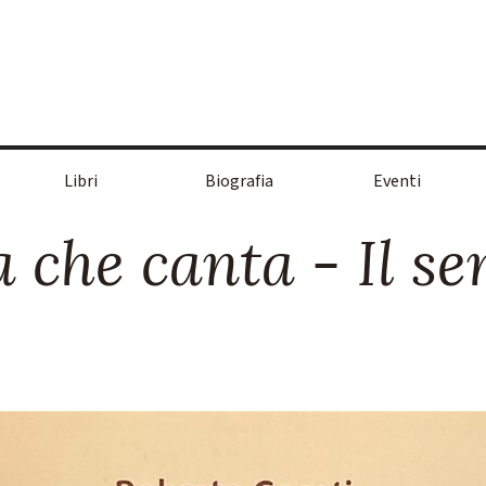
Salta menù
Libri
Biografia
Eventi
▼
▼
 che canta - Il se