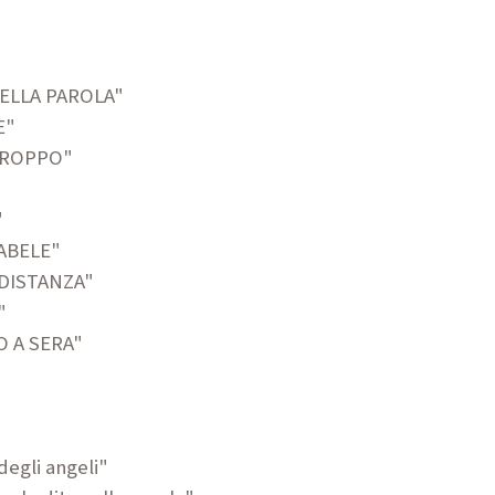
NELLA PAROLA"
E"
 TROPPO"
"
ABELE"
 DISTANZA"
"
 A SERA"
 degli
angeli"