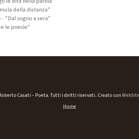
go le dita
nella parola"
rmula della
distanza"
 - "Dal
sogno a sera"
te le
poesie"
oberto Casati – Poeta. Tutti i diritti riservati..
Creato con
WebSite
Home
Biografia
Libri
Blog