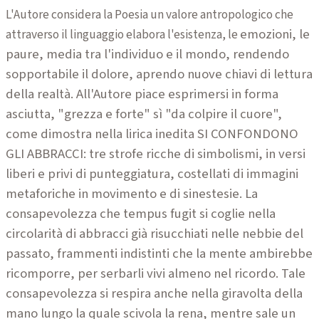
L'Autore considera la Poesia un valore antropologico che
emozioni, le
attraverso il linguaggio elabora l'esistenza, le
paure, media tra l'individuo e il mondo, rendendo
sopportabile il dolore, aprendo nuove
chiavi di lettura
della realtà. All'Autore piace esprimersi in forma
asciutta, "grezza e forte" sì "da colpire
il cuore",
come dimostra nella lirica inedita SI CONFONDONO
GLI ABBRACCI: tre strofe ricche di
simbolismi, in versi
liberi e privi di punteggiatura, costellati di immagini
metaforiche in movimento e di
sinestesie. La
consapevolezza che tempus fugit si coglie nella
circolarità di abbracci già risucchiati nelle
nebbie del
passato, frammenti indistinti che la mente ambirebbe
ricomporre, per serbarli vivi almeno nel
ricordo. Tale
consapevolezza si respira anche nella giravolta della
mano lungo la quale scivola la rena,
mentre sale un