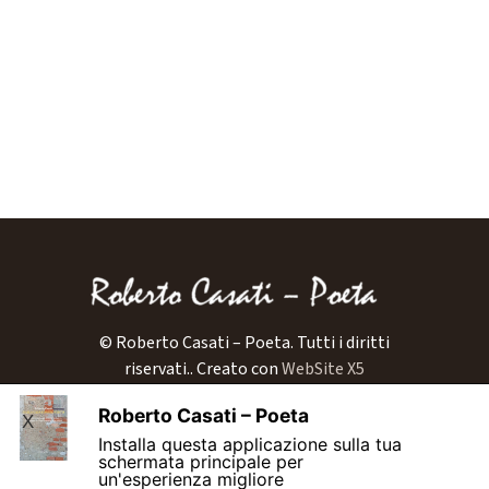
© Roberto Casati – Poeta. Tutti i diritti
riservati..
Creato con
WebSite X5
Home
Roberto Casati – Poeta
X
Biografia
Installa questa applicazione sulla tua
Libri
schermata principale per
Blog
un'esperienza migliore