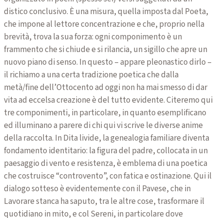
distico conclusivo. È una misura, quella imposta dal Poeta,
che impone al lettore concentrazione e che, proprio nella
brevità, trova la sua forza: ogni componimento è un
frammento che si chiude e si rilancia, un sigillo che apre un
nuovo piano di senso. In questo – appare pleonastico dirlo –
il richiamo a una certa tradizione poetica che dalla
metà/fine dell’Ottocento ad oggi non ha mai smesso di dar
vita ad eccelsa creazione è del tutto evidente. Citeremo qui
tre componimenti, in particolare, in quanto esemplificano
ed illuminano a parere di chi qui vi scrive le diverse anime
della raccolta. In Dita livide, la genealogia familiare diventa
fondamento identitario: la figura del padre, collocata in un
paesaggio di vento e resistenza, è emblema di una poetica
che costruisce “controvento”, con fatica e ostinazione. Qui il
dialogo sotteso è evidentemente con il Pavese, che in
Lavorare stanca ha saputo, tra le altre cose, trasformare il
quotidiano in mito, e col Sereni, in particolare dove