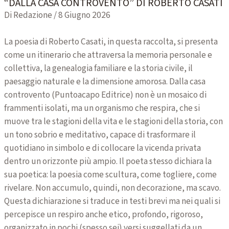
“DALLA CASA CONTROVENTO” DI ROBERTO CASATI
Di Redazione / 8 Giugno 2026
La poesia di Roberto Casati, in questa raccolta, si presenta
come un itinerario che attraversa la memoria personale e
collettiva, la genealogia familiare e la storia civile, il
paesaggio naturale e la dimensione amorosa. Dalla casa
controvento (Puntoacapo Editrice) non è un mosaico di
frammenti isolati, ma un organismo che respira, che si
muove tra le stagioni della vita e le stagioni della storia, con
un tono sobrio e meditativo, capace di trasformare il
quotidiano in simbolo e di collocare la vicenda privata
dentro un orizzonte più ampio. Il poeta stesso dichiara la
sua poetica: la poesia come scultura, come togliere, come
rivelare. Non accumulo, quindi, non decorazione, ma scavo.
Questa dichiarazione si traduce in testi brevi ma nei quali si
percepisce un respiro anche etico, profondo, rigoroso,
organizzato in pochi (spesso sei) versi suggellati da un