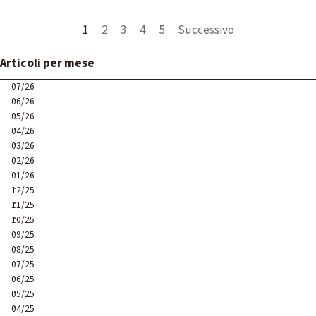
Pagina corrente:
1
Vai a pagina:
2
Vai a pagina:
3
Vai a pagina:
4
Vai a pagina:
5
Successivo
Salta blocco Articoli per mese
Articoli per mese
07/26
06/26
05/26
04/26
03/26
02/26
01/26
12/25
11/25
10/25
09/25
08/25
07/25
06/25
05/25
04/25