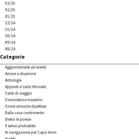
03/25
02/25
01/25
12/24
11/24
10/24
09/24
08/24
Salta blocco Categorie
Categorie
Aggiornamenti ed eventi
Amore e disamore
Antologie
Appunti e carte ritrovate
Carte di viaggio
Coincidenze massime
Come armonie disattese
Dalla casa controvento
Dietro le poesie
Il senso probabile
In navigazione per Capo Horn
Inediti