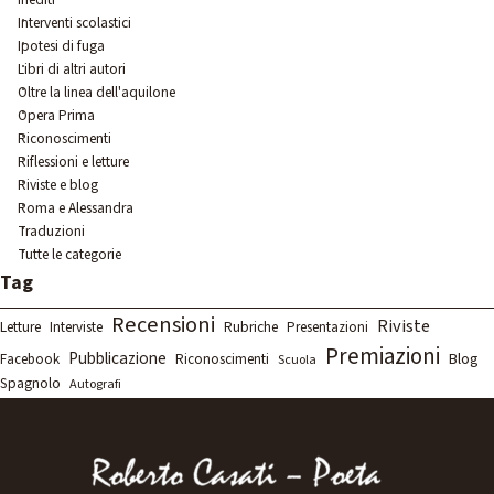
Interventi scolastici
Ipotesi di fuga
Libri di altri autori
Oltre la linea dell'aquilone
Opera Prima
Riconoscimenti
Riflessioni e letture
Riviste e blog
Roma e Alessandra
Traduzioni
Tutte le categorie
Salta blocco Tag
Tag
Recensioni
Riviste
Letture
Rubriche
Interviste
Presentazioni
Premiazioni
Pubblicazione
Blog
Facebook
Riconoscimenti
Scuola
Spagnolo
Autografi