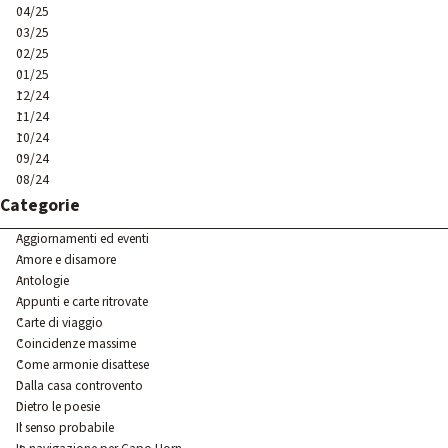
04/25
03/25
02/25
01/25
12/24
11/24
10/24
09/24
08/24
Salta blocco Categorie
Categorie
Aggiornamenti ed eventi
Amore e disamore
Antologie
Appunti e carte ritrovate
Carte di viaggio
Coincidenze massime
Come armonie disattese
Dalla casa controvento
Dietro le poesie
Il senso probabile