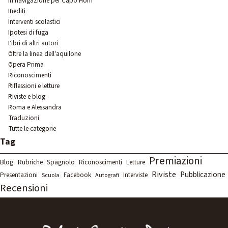
In navigazione per Capo Horn
Inediti
Interventi scolastici
Ipotesi di fuga
Libri di altri autori
Oltre la linea dell'aquilone
Opera Prima
Riconoscimenti
Riflessioni e letture
Riviste e blog
Roma e Alessandra
Traduzioni
Tutte le categorie
Salta blocco Tag
Tag
Premiazioni
Blog
Rubriche
Spagnolo
Letture
Riconoscimenti
Riviste
Pubblicazione
Presentazioni
Facebook
Interviste
Scuola
Autografi
Recensioni