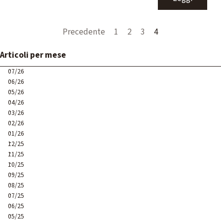
Precedente
Vai a pagina:
1
Vai a pagina:
2
Vai a pagina:
3
Pagina corrente:
4
Salta blocco Articoli per mese
Articoli per mese
07/26
06/26
05/26
04/26
03/26
02/26
01/26
12/25
11/25
10/25
09/25
08/25
07/25
06/25
05/25